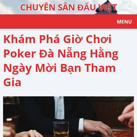
CHUYÊN SÂN ĐẤU VIỆT
MENU
Khám Phá Giờ Chơi
Poker Đà Nẵng Hằng
Ngày Mời Bạn Tham
Gia