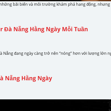
những bãi biển và môi trường khám phá hang động, nhưng đó
er Đà Nẵng Hằng Ngày Mỗi Tuần
à Nẵng đang ngày càng trở nên “nóng” hơn với lượng lớn ngư
Đà Nẵng Hằng Ngày