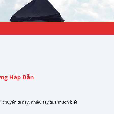
ởng Hấp Dẫn
 chuyến đi này, nhiều tay đua muốn biết