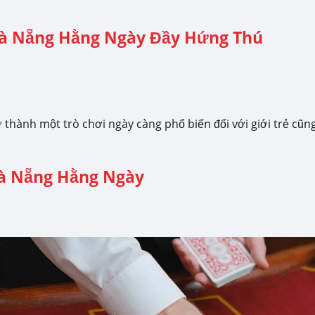
Đà Nẵng Hằng Ngày Đầy Hứng Thú
ở thành một trò chơi ngày càng phổ biến đối với giới trẻ c
Đà Nẵng Hằng Ngày