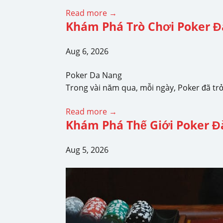
Read more →
Khám Phá Trò Chơi Poker 
Aug 6, 2026
Poker Da Nang
Trong vài năm qua, mỗi ngày, Poker đã tr
Read more →
Khám Phá Thế Giới Poker 
Aug 5, 2026