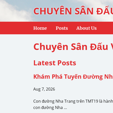
CHUYÊN SÂN ĐẤU
Home
Posts
About Us
Chuyên Sân Đấu 
Latest Posts
Khám Phá Tuyến Đường Nha
Aug 7, 2026
Con đường Nha Trang trên TMT19 là hành 
con đường Nha …