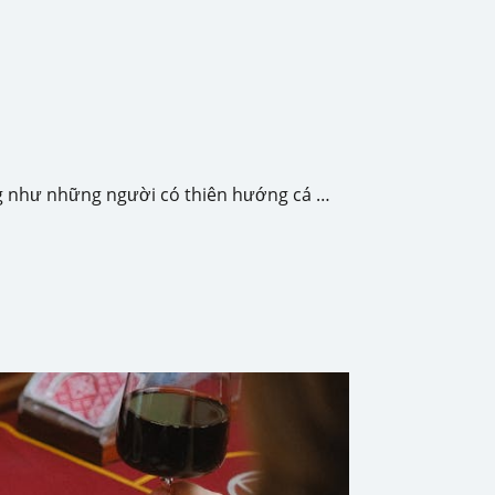
ũng như những người có thiên hướng cá …